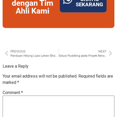
dengan Tim
SEKARANG
Ahli Kami
PREVIOUS
NEXT
Panduan Hitung Luas Lahan Efisien untuk Bisnis Sport Center di Jawa Timur
Solusi Puddling pada Proyek Renovasi Lapangan Basket: Teknik Patching Precision untuk Leveling Lantai Kerja
Leave a Reply
Your email address will not be published.
Required fields are
marked
*
Comment
*