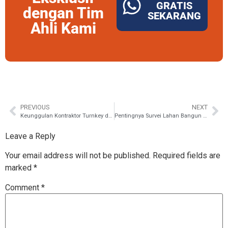
GRATIS
dengan Tim
SEKARANG
Ahli Kami
PREVIOUS
NEXT
Keunggulan Kontraktor Turnkey dalam Perencanaan Teknis GOR: Ubah Design jadi Fasilitas Tersohor
Pentingnya Survei Lahan Bangun Sport Center sebagai Analisis Kebutuhan Proyek
Leave a Reply
Your email address will not be published.
Required fields are
marked
*
Comment
*