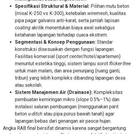
Spesifikasi Struktural & Material:
Pilihan mutu beton
(misal K-250 vs K-300), ketebalan
wiremesh
, kualitas
pipa pagar galvanis anti-karat, serta jumlah lapisan
coating
akrilik menentukan biaya awal sekaligus
ketahanan lapangan terhadap cuaca ekstrem.
Segmentasi & Konsep Penggunaan:
Standar
konstruksi disesuaikan dengan fungsi lapangan.
Fasilitas komersial (
sport center
/hotel/apartemen)
menuntut estetika tinggi, sistem lampu sorot
flicker-free
untuk main malam, dan area penunjang (ruang ganti,
tribun) yang lebih kompleks dibanding lapangan desa
atau sekolah.
Sistem Manajemen Air (Drainase):
Kompleksitas
pembuatan kemiringan mikro (
slope
0.5%–1%) dan
instalasi saluran pembuangan (menggunakan parit
beton
u-ditch
atau pipa porus bawah tanah) agar
lapangan bebas dari genangan air pasca-hujan.
Angka RAB final bersifat dinamis karena sangat bergantung